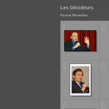
Les Décideurs
Pascal Muradian
1
2
4
5
7
8